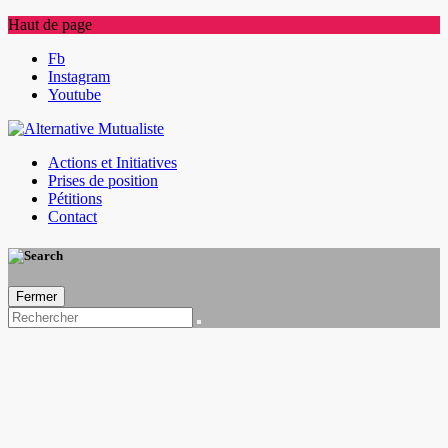
Haut de page
Skip
Fb
to
Instagram
content
Youtube
Actions et Initiatives
Prises de position
Pétitions
Contact
Fermer