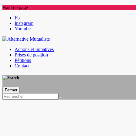
Haut de page
Skip
Fb
to
Instagram
content
Youtube
Actions et Initiatives
Prises de position
Pétitions
Contact
Fermer