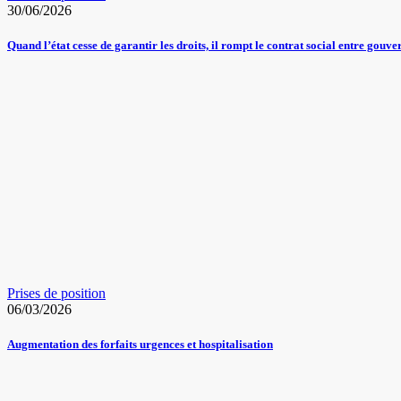
30/06/2026
Quand l’état cesse de garantir les droits, il rompt le contrat social entre gou
Prises de position
06/03/2026
Augmentation des forfaits urgences et hospitalisation